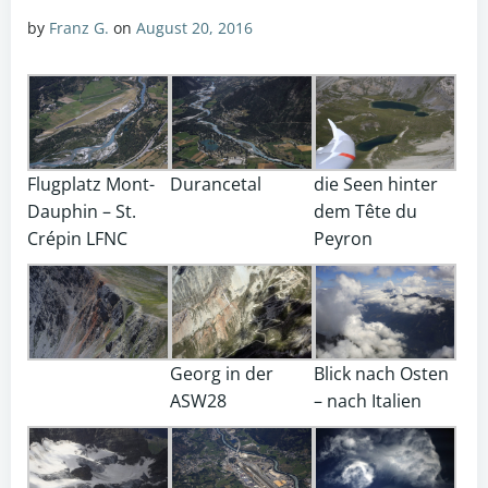
by
Franz G.
on
August 20, 2016
Flugplatz Mont-
Durancetal
die Seen hinter
Dauphin – St.
dem Tête du
Crépin LFNC
Peyron
Georg in der
Blick nach Osten
ASW28
– nach Italien