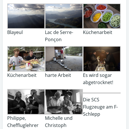
Blayeul
Lac de Serre-
Küchenarbeit
Ponçon
Küchenarbeit
harte Arbeit
Es wird sogar
abgetrocknet!
Die SCS
Flugzeuge am F-
Schlepp
Philippe,
Michelle und
Cheffluglehrer
Christoph