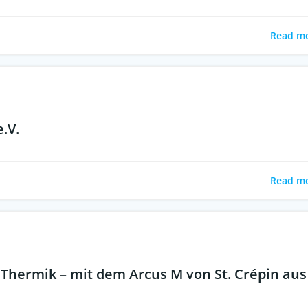
Read m
e.V.
Read m
Thermik – mit dem Arcus M von St. Crépin aus