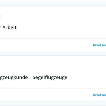
t
r Arbeit
Read m
ugzeugkunde – Segelflugzeuge
Read m