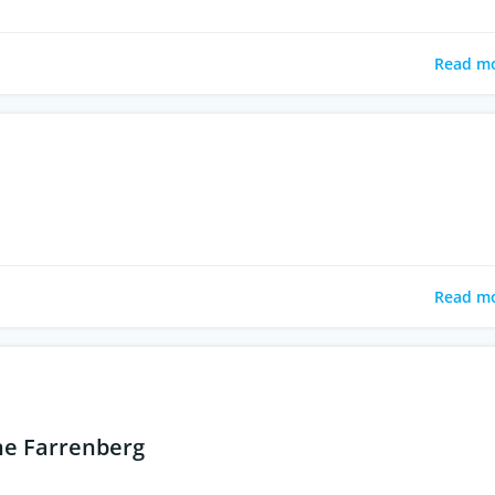
Read m
Read m
ne Farrenberg