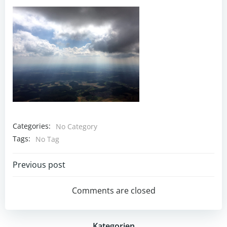
Categories:
No Category
Tags:
No Tag
Post
Previous post
navigation
Comments are closed
Kategorien