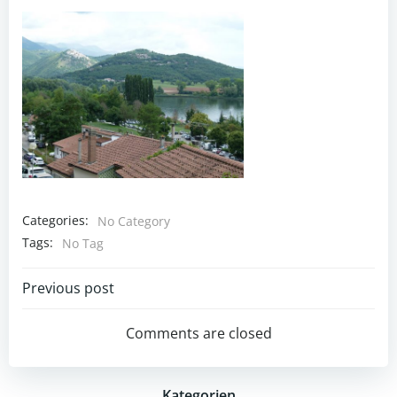
Categories:
No Category
Tags:
No Tag
Post
Previous post
navigation
Comments are closed
Kategorien