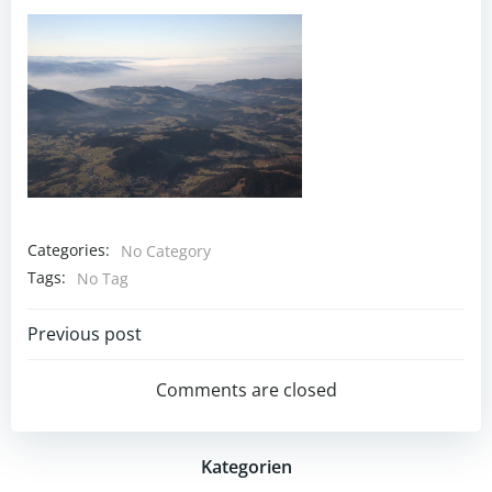
Categories:
No Category
Tags:
No Tag
Post
Previous post
navigation
Comments are closed
Kategorien