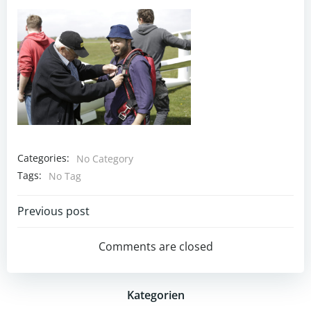
Categories:
No Category
Tags:
No Tag
Post
Previous post
navigation
Comments are closed
Kategorien