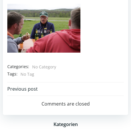
Categories:
No Category
Tags:
No Tag
Post
Previous post
navigation
Comments are closed
Kategorien