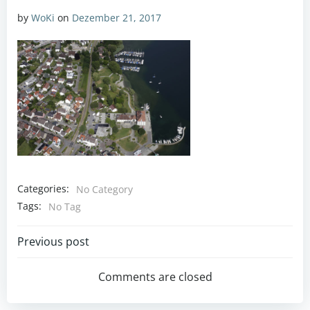
by
WoKi
on
Dezember 21, 2017
Categories:
No Category
Tags:
No Tag
Post
Previous post
navigation
Comments are closed