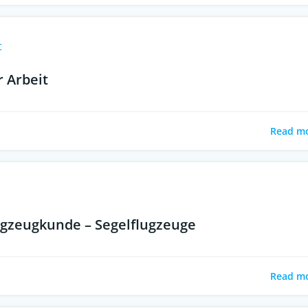
t
r Arbeit
Read m
ugzeugkunde – Segelflugzeuge
Read m