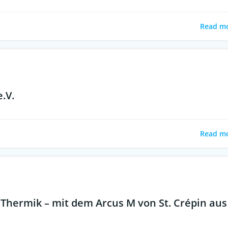
Read m
e.V.
Read m
Thermik – mit dem Arcus M von St. Crépin aus