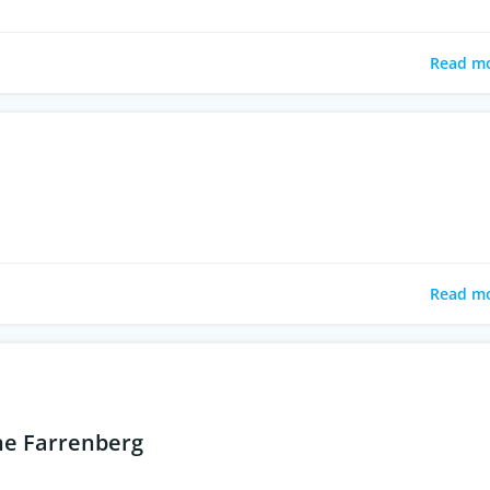
Read m
Read m
ne Farrenberg