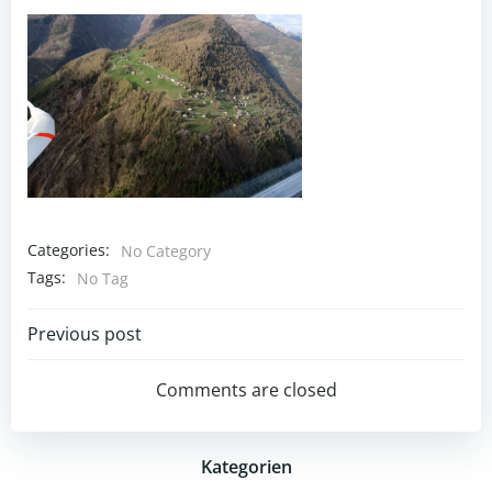
Categories:
No Category
Tags:
No Tag
Post
Previous post
navigation
Comments are closed
Kategorien