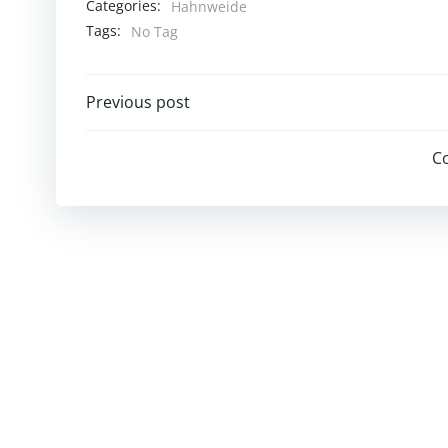
Categories:
Hahnweide
Tags:
No Tag
Post
Previous post
navigation
C