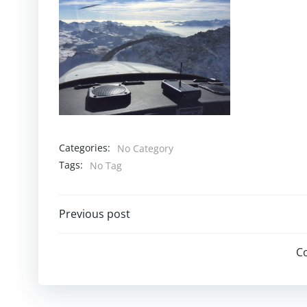
Categories:
No Category
Tags:
No Tag
Post
Previous post
navigation
C