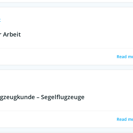
t
r Arbeit
Read m
ugzeugkunde – Segelflugzeuge
Read m