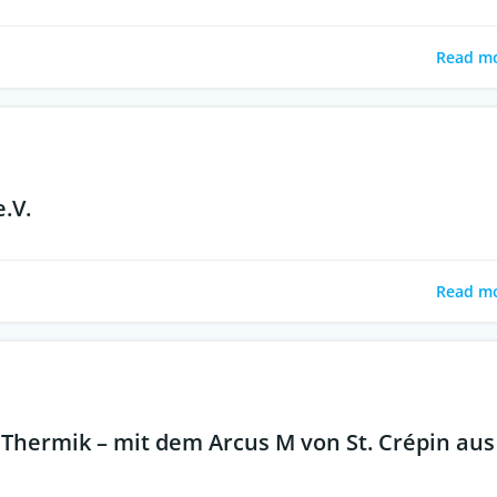
Read m
e.V.
Read m
Thermik – mit dem Arcus M von St. Crépin aus