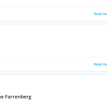
Read m
Read m
ne Farrenberg