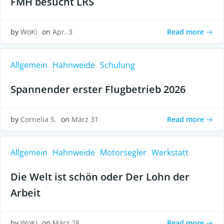
FMH besucht LRS
Read more
by
WoKi
on
Apr. 3
Allgemein
Hahnweide
Schulung
Spannender erster Flugbetrieb 2026
Read more
by
Cornelia S.
on
März 31
Allgemein
Hahnweide
Motorsegler
Werkstatt
Die Welt ist schön oder Der Lohn der
Arbeit
Read more
by
WoKi
on
März 28