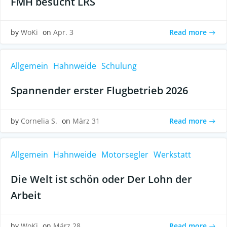
FMH besucht LRS
Read more
by
WoKi
on
Apr. 3
Allgemein
Hahnweide
Schulung
Spannender erster Flugbetrieb 2026
Read more
by
Cornelia S.
on
März 31
Allgemein
Hahnweide
Motorsegler
Werkstatt
Die Welt ist schön oder Der Lohn der
Arbeit
Read more
by
WoKi
on
März 28