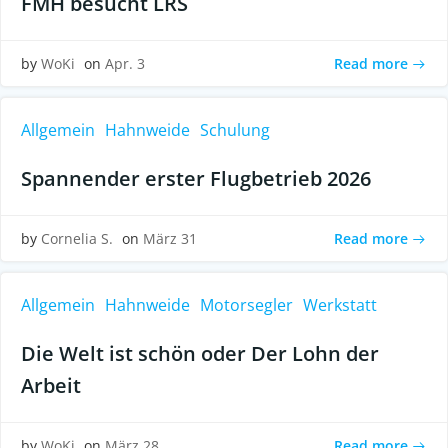
FMH besucht LRS
Read more
by
WoKi
on
Apr. 3
Allgemein
Hahnweide
Schulung
Spannender erster Flugbetrieb 2026
Read more
by
Cornelia S.
on
März 31
Allgemein
Hahnweide
Motorsegler
Werkstatt
Die Welt ist schön oder Der Lohn der
Arbeit
Read more
by
WoKi
on
März 28