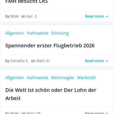
FMH besucht LRS
Read more
by
WoKi
on
Apr. 3
Allgemein
Hahnweide
Schulung
Spannender erster Flugbetrieb 2026
Read more
by
Cornelia S.
on
März 31
Allgemein
Hahnweide
Motorsegler
Werkstatt
Die Welt ist schön oder Der Lohn der
Arbeit
Read more
by
WoKi
on
März 28